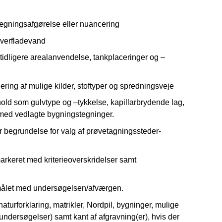
ægningsafgørelse eller nuancering
overfladevand
tidligere arealanvendelse, tankplaceringer og –
ering af mulige kilder, stoftyper og spredningsveje
hold som gulvtype og –tykkelse, kapillarbrydende lag,
med vedlagte bygningstegninger.
er begrundelse for valg af prøvetagningssteder-
arkeret med kriterieoverskridelser samt
formålet med undersøgelsen/afværgen.
aturforklaring, matrikler, Nordpil, bygninger, mulige
 undersøgelser) samt kant af afgravning(er), hvis der