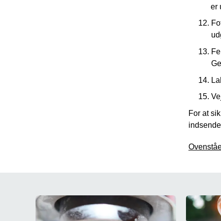
er 
Fo
ud
Fe
Ge
La
Ve
For at si
indsendes
Ovenståen
Navigation