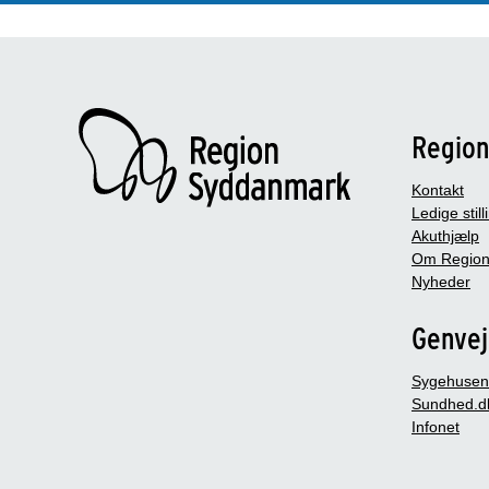
Regio
Kontakt
Ledige still
Akuthjælp
Om Region
Nyheder
Genve
Sygehusen
Sundhed.d
Infonet