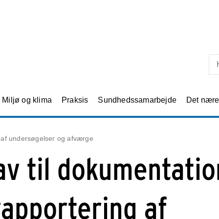
Skip til primært indhold
Miljø og klima
Praksis
Sundhedssamarbejde
Det nær
g af undersøgelser og afværge
av til dokumentatio
rapportering af