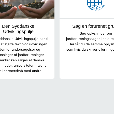
Den Syddanske
Søg en forurenet gr
Udviklingspulje
Søg oplysninger om
danske Udviklingspulje har til
jordforureningssager i hele r
 at støtte teknologiudviklingen
Her får du de samme oplysn
den for undersøgelser og
som hvis du skriver eller ringer
sninger af jordforureninger.
emidler kan søges af danske
mheder, universiteter – alene
er i partnerskab med andre.