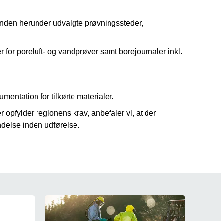
unden herunder udvalgte prøvningssteder,
for poreluft- og vandprøver samt borejournaler inkl.
umentation for tilkørte materialer.
r opfylder regionens krav, anbefaler vi, at der
ndelse inden udførelse.