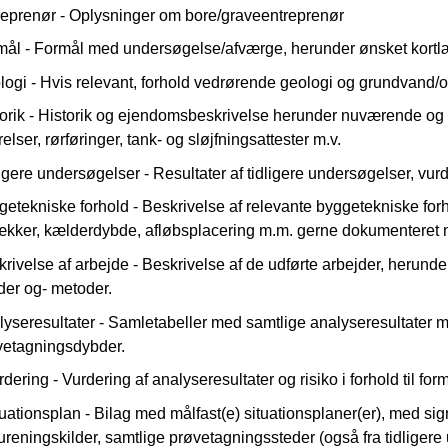
reprenør - Oplysninger om bore/graveentreprenør
mål - Formål med undersøgelse/afværge, herunder ønsket kortl
logi - Hvis relevant, forhold vedrørende geologi og grundvand/
orik - Historik og ejendomsbeskrivelse herunder nuværende og 
relser, rørføringer, tank- og sløjfningsattester m.v.
igere undersøgelser - Resultater af tidligere undersøgelser, vurd
etekniske forhold - Beskrivelse af relevante byggetekniske for
ækker, kælderdybde, afløbsplacering m.m. gerne dokumenteret 
rivelse af arbejde - Beskrivelse af de udførte arbejder, herund
der og- metoder.
yseresultater - Samletabeller med samtlige analyseresultater m
vetagningsdybder.
rdering - Vurdering af analyseresultater og risiko i forhold til 
uationsplan - Bilag med målfast(e) situationsplaner(er), med sign
ureningskilder, samtlige prøvetagningssteder (også fra tidligere