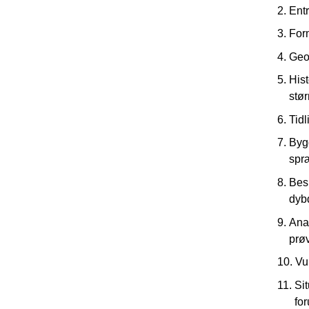
Ent
For
Geo
Hist
stør
Tidl
Bygg
spr
Besk
dyb
Anal
prø
Vu
Sit
for