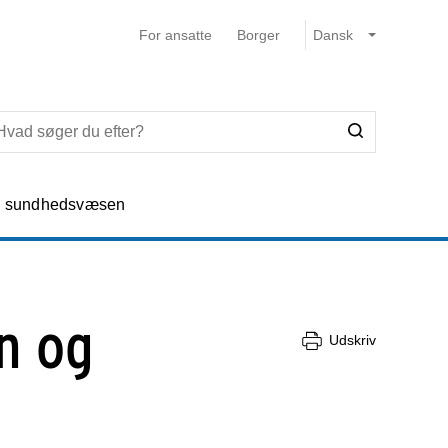
For ansatte
Borger
e sundhedsvæsen
n og
Udskriv