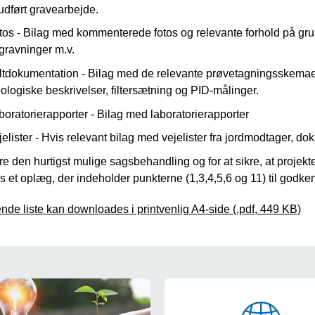
udført gravearbejde.
tos - Bilag med kommenterede fotos og relevante forhold på gr
gravninger m.v.
ltdokumentation - Bilag med de relevante prøvetagningsskemaer 
ologiske beskrivelser, filtersætning og PID-målinger.
boratorierapporter - Bilag med laboratorierapporter
jelister - Hvis relevant bilag med vejelister fra jordmodtager, dok
kre den hurtigst mulige sagsbehandling og for at sikre, at projekte
 et oplæg, der indeholder punkterne (1,3,4,5,6 og 11) til godke
de liste kan downloades i printvenlig A4-side (.pdf, 449 KB)