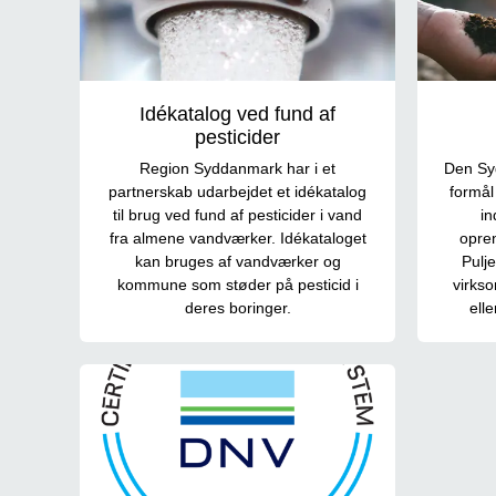
Idékatalog ved fund af
pesticider
Region Syddanmark har i et
Den Syd
partnerskab udarbejdet et idékatalog
formål
til brug ved fund af pesticider i vand
in
fra almene vandværker. Idékataloget
opren
kan bruges af vandværker og
Pulj
kommune som støder på pesticid i
virkso
deres boringer.
ell