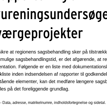
rureningsundersøge
værgeprojekter
sikre at regionens sagsbehandling sker på tilstrækk
 mulige sagsbehandlingstid, er det afgørende, at r
tation. Følgende er en liste med dokumentationskr
kliste inden indsendelsen af rapporter til godkend
ående elementer, kan det medføre længere sagsbeh
es på det foreliggende grundlag.
 - Data, adresse, matrikelnumre, indholdsfortegnelse og sidetal.