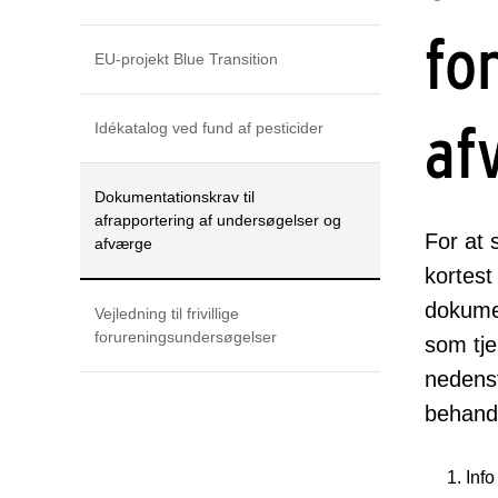
fo
EU-projekt Blue Transition
af
Idékatalog ved fund af pesticider
Dokumentationskrav til
afrapportering af undersøgelser og
For at 
afværge
kortest
dokumen
Vejledning til frivillige
forureningsundersøgelser
som tje
nedenst
behandl
Info