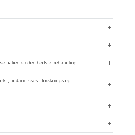
Vi arbejder tværfagligt på sengeafdelingerne og andre områder for at give patienten den bedste behandling