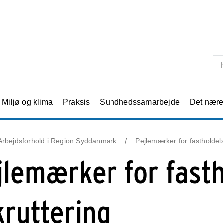
Skip til primært indhold
Miljø og klima
Praksis
Sundhedssamarbejde
Det nær
Arbejdsforhold i Region Syddanmark
Pejlemærker for fastholdel
jlemærker for fast
kruttering