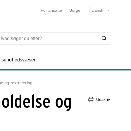
For ansatte
Borger
e sundhedsvæsen
se og rekruttering
holdelse og
Udskriv