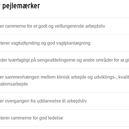
v pejlemærker
Vi skaber rammerne for et godt og velfungerende arbejdsliv
riterer vagtudtynding og god vagtplanlægning
enhængen mellem klinisk arbejde og udviklings-, kvalitets-, uddannelses-, forsknings og
ationsarbejde
ker overgangen fra uddannelse til arbejdsliv
riterer rammerne for god ledelse