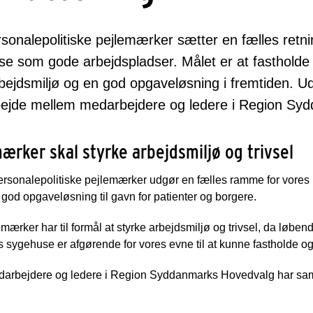
sonalepolitiske pejlemærker sætter en fælles retnin
e som gode arbejdspladser. Målet er at fastholde 
bejdsmiljø og en god opgaveløsning i fremtiden. Ud
ejde mellem medarbejdere og ledere i Region Sy
ærker skal styrke arbejdsmiljø og trivsel
rsonalepolitiske pejlemærker udgør en fælles ramme for vores 
g god opgaveløsning til gavn for patienter og borgere.
emærker har til formål at styrke arbejdsmiljø og trivsel, da løben
 sygehuse er afgørende for vores evne til at kunne fastholde og
arbejdere og ledere i Region Syddanmarks Hovedvalg har sam