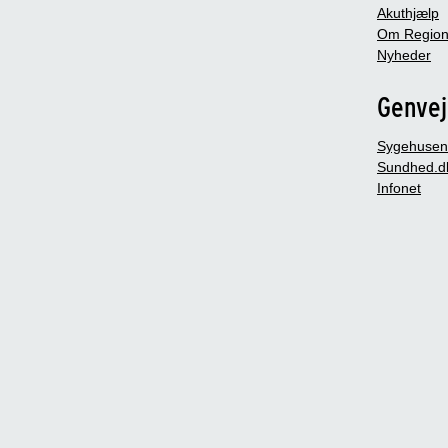
Akuthjælp
Om Region
Nyheder
Genve
Sygehusen
Sundhed.d
Infonet