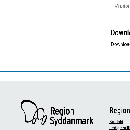
Vi prio
Downl
Download
Regio
Kontakt
Ledige still