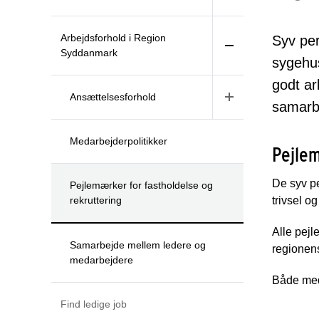
Arbejdsforhold i Region
Syv per
Syddanmark
sygehus
godt ar
Ansættelsesforhold
samarb
Medarbejderpolitikker
Pejlem
De syv pe
Pejlemærker for fastholdelse og
rekruttering
trivsel o
Alle pejl
Samarbejde mellem ledere og
regionens
medarbejdere
Både med
Find ledige job