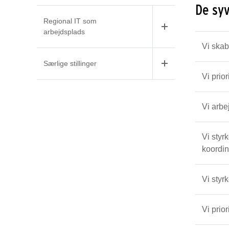
De sy
Regional IT som
arbejdsplads
Særlige stillinger
Vi prio
Vi styrker samm
koordin
Vi styr
Vi prio