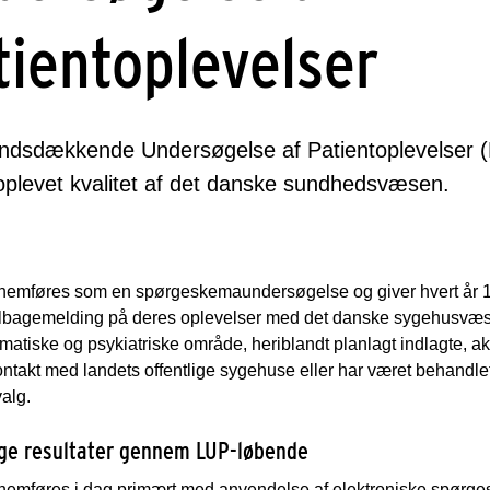
tientoplevelser
ndsdækkende Undersøgelse af Patientoplevelser (
oplevet kvalitet af det danske sundhedsvæsen.
emføres som en spørgeskemaundersøgelse og giver hvert år 1 m
tilbagemelding på deres oplevelser med det danske sygehusvæ
omatiske og psykiatriske område, heriblandt planlagt indlagte, ak
ontakt med landets offentlige sygehuse eller har været behandlet p
alg.
ge resultater gennem LUP-løbende
emføres i dag primært med anvendelse af elektroniske spørgesk