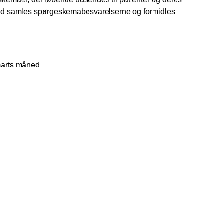
ned samles spørgeskemabesvarelserne og formidles
 marts måned