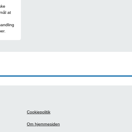
ske
rmål at
handling
er.
Cookiepolitik
Om hjemmesiden