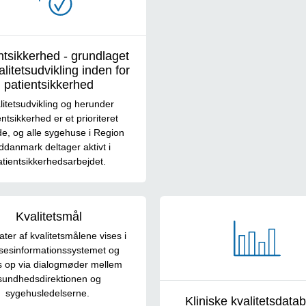
ntsikkerhed - grundlaget
alitetsudvikling inden for
patientsikkerhed
litetsudvikling og herunder
entsikkerhed er et prioriteret
e, og alle sygehuse i Region
ddanmark deltager aktivt i
atientsikkerhedsarbejdet.
Kvalitetsmål
ater af kvalitetsmålene vises i
lsesinformationssystemet og
s op via dialogmøder mellem
sundhedsdirektionen og
sygehusledelserne.
Kliniske kvalitetsdata