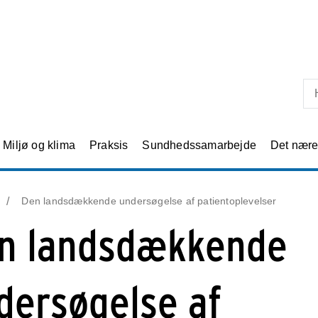
Skip til primært indhold
Miljø og klima
Praksis
Sundhedssamarbejde
Det nær
Den landsdækkende undersøgelse af patientoplevelser
n landsdækkende
dersøgelse af