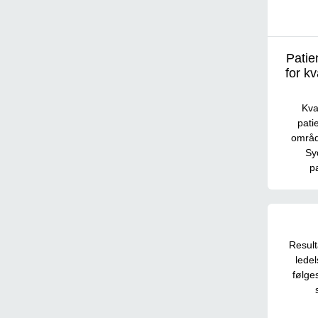
Patie
for kv
Kva
pati
områd
Sy
p
Result
lede
følge