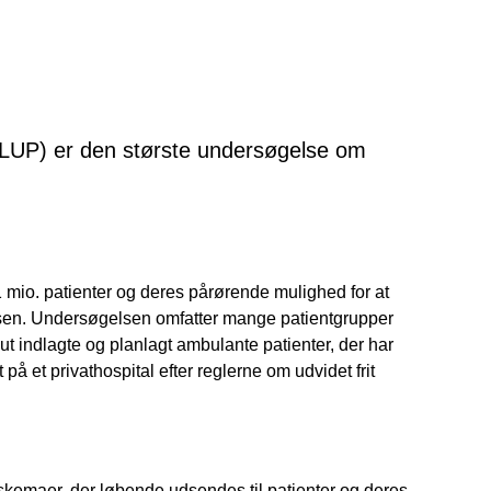
LUP) er den største undersøgelse om
io. patienter og deres pårørende mulighed for at
sen. Undersøgelsen omfatter mange patientgrupper
ut indlagte og planlagt ambulante patienter, der har
å et privathospital efter reglerne om udvidet frit
emaer, der løbende udsendes til patienter og deres