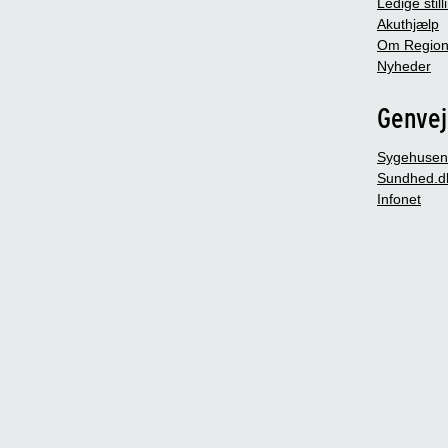
Ledige still
Akuthjælp
Om Region
Nyheder
Genve
Sygehusen
Sundhed.d
Infonet