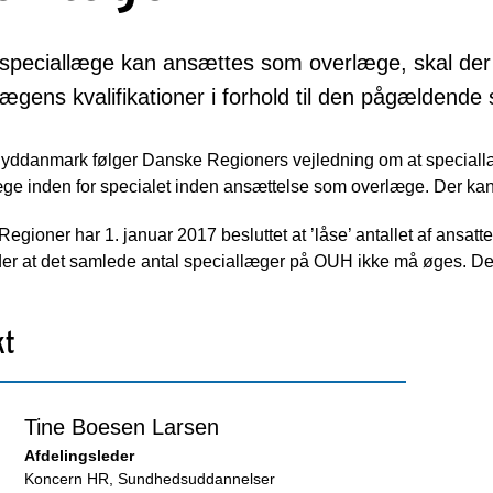
 speciallæge kan ansættes som overlæge, skal der
lægens kvalifikationer i forhold til den pågældende s
yddanmark følger Danske Regioners vejledning om at speciall
ge inden for specialet inden ansættelse som overlæge. Der kan
egioner har 1. januar 2017 besluttet at ’låse’ antallet af ansatt
der at det samlede antal speciallæger på OUH ikke må øges. De
kt
Tine Boesen Larsen
Afdelingsleder
Koncern HR, Sundhedsuddannelser