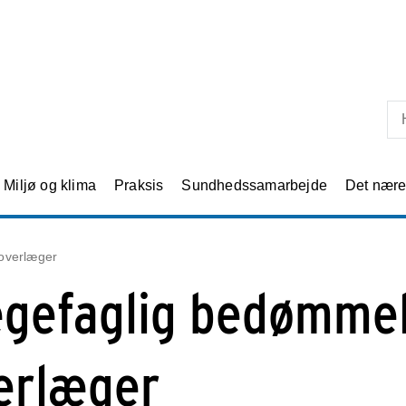
Skip til primært indhold
Miljø og klima
Praksis
Sundhedssamarbejde
Det nær
overlæger
gefaglig bedømmel
erlæger