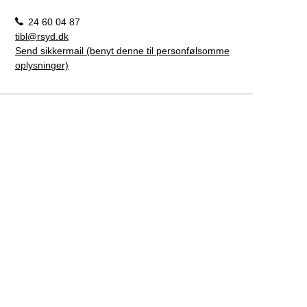
24 60 04 87
tibl@rsyd.dk
Send sikkermail (benyt denne til personfølsomme
oplysninger)