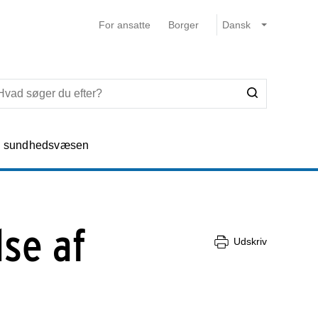
For ansatte
Borger
e sundhedsvæsen
se af
Udskriv