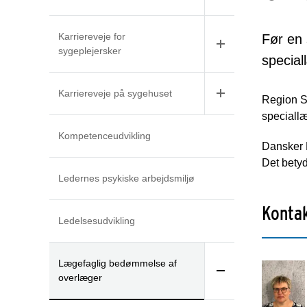
Karriereveje for
Før en
sygeplejersker
special
Karriereveje på sygehuset
Region S
speciallæ
Kompetenceudvikling
Dansker R
Det bety
Ledernes psykiske arbejdsmiljø
Konta
Ledelsesudvikling
Lægefaglig bedømmelse af
overlæger