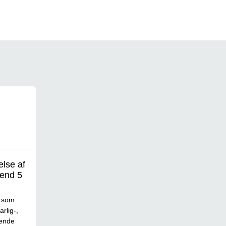
else af
end 5
e som
rlig-,
dende