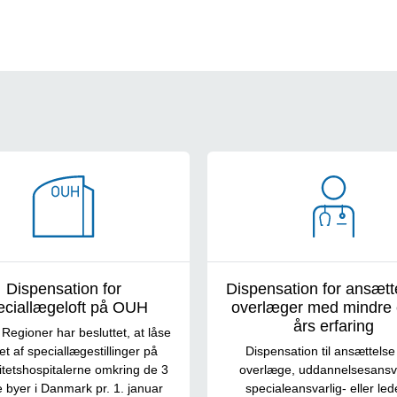
Dispensation for
Dispensation for ansætt
eciallægeloft på OUH
overlæger med mindre 
års erfaring
Regioner har besluttet, at låse
let af speciallægestillinger på
Dispensation til ansættels
itetshospitalerne omkring de 3
overlæge, uddannelsesansva
e byer i Danmark pr. 1. januar
specialeansvarlig- eller le