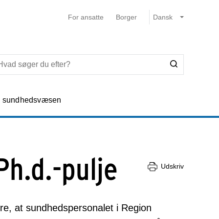
For ansatte
Borger
e sundhedsvæsen
h.d.-pulje
Udskriv
re, at sundhedspersonalet i Region