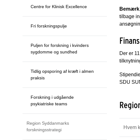
Centre for Klinisk Excellence
Bemærk
tilbage i
ansøgning
Fri forskningspulje
Finans
Puljen for forskning i kvinders
sygdomme og sundhed
Der er 11
tilknytnin
Tidlig opsporing af kræft i almen
Stipendie
praksis
SDU SUND
Forskning i udgående
Region
psykiatriske teams
Region Syddanmarks
Hvem k
forskningsstrategi