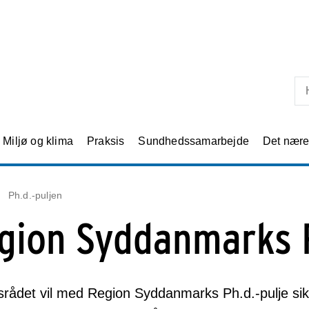
Skip til primært indhold
Miljø og klima
Praksis
Sundhedssamarbejde
Det nær
Ph.d.-puljen
gion Syddanmarks P
rådet vil med Region Syddanmarks Ph.d.-pulje sik