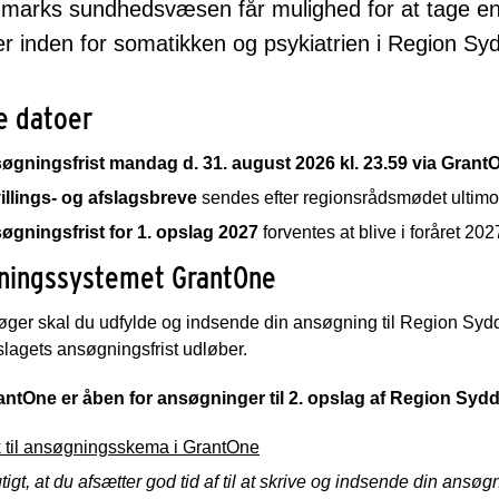
arks sundhedsvæsen får mulighed for at tage en 
er inden for somatikken og psykiatrien i Region Sy
e datoer
øgningsfrist mandag d. 31. august 2026 kl. 23.59 via Grant
illings- og afslagsbreve
sendes efter regionsrådsmødet ultimo
øgningsfrist for 1. opslag 2027
forventes at blive i foråret 202
ningssystemet GrantOne
ger skal du udfylde og indsende din ansøgning til Region Sy
lagets ansøgningsfrist udløber.
ntOne er åben for ansøgninger til 2. opslag af Region Sydda
k til ansøgningsskema i GrantOne
gtigt, at du afsætter god tid af til at skrive og indsende din ans