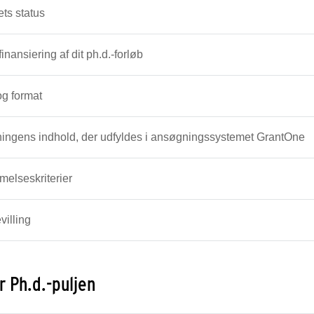
ets status
inansiering af dit ph.d.-forløb
g format
ingens indhold, der udfyldes i ansøgningssystemet GrantOne
elseskriterier
villing
r Ph.d.-puljen