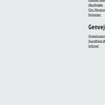
Akuthjælp
Om Region
Nyheder
Genve
Sygehusen
Sundhed.d
Infonet