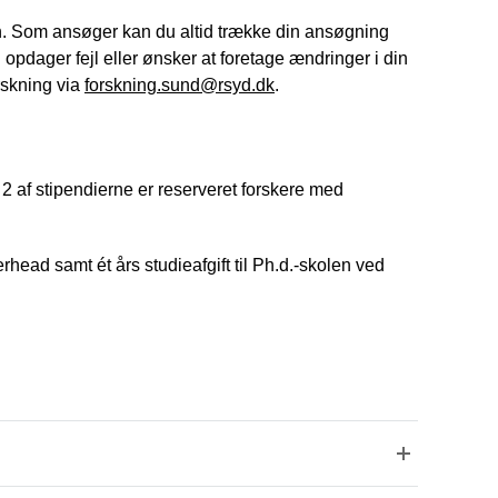
en. Som ansøger kan du altid trække din ansøgning
opdager fejl eller ønsker at foretage ændringer i din
rskning via
forskning.sund@rsyd.dk
.
r. 2 af stipendierne er reserveret forskere med
head samt ét års studieafgift til Ph.d.-skolen ved