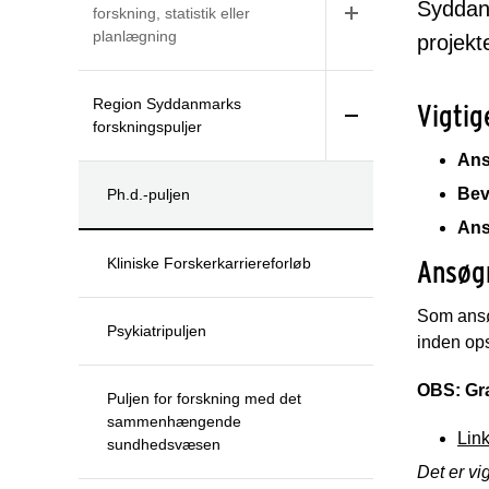
Syddanm
forskning, statistik eller
planlægning
projekt
Region Syddanmarks
Vigtig
forskningspuljer
Ans
Bev
Ph.d.-puljen
Ans
Ansøg
Kliniske Forskerkarriereforløb
Som ansø
Psykiatripuljen
inden ops
OBS: Gra
Puljen for forskning med det
sammenhængende
Lin
sundhedsvæsen
Det er vi