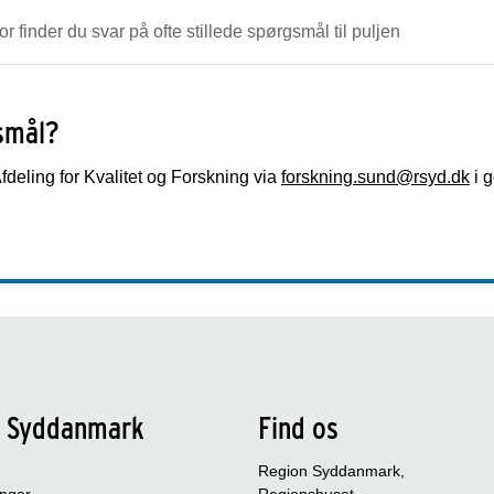
r finder du svar på ofte stillede spørgsmål til puljen
smål?
fdeling for Kvalitet og Forskning via
forskning.sund@rsyd.dk
i g
n Syddanmark
Find os
Region Syddanmark,
inger
Regionshuset