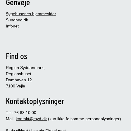
Genveje
Sygehusenes hjemmesider
Sundhed.dk
Infonet
Find os
Region Syddanmark,
Regionshuset
Damhaven 12
7100 Vejle
Kontaktoplysninger
Tlf.: 76 63 10 00
Mail:
kontakt@rsyd.dk
(kun ikke følsomme personoplysninger)
Skriv sikkert til os via Digital post