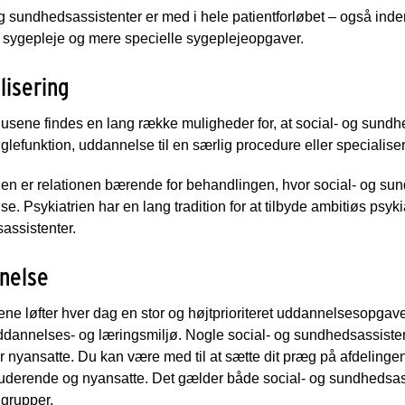
g sundhedsassistenter er med i hele patientforløbet – også inde
 sygepleje og mere specielle sygeplejeopgaver.
lisering
sene findes en lang række muligheder for, at social- og sundhe
glefunktion, uddannelse til en særlig procedure eller specialiser
rien er relationen bærende for behandlingen, hvor social- og su
e. Psykiatrien har en lang tradition for at tilbyde ambitiøs psyk
assistenter.
nelse
e løfter hver dag en stor og højtprioriteret uddannelsesopgave, 
ddannelses- og læringsmiljø. Nogle social- og sundhedsassisten
r nyansatte. Du kan være med til at sætte dit præg på afdelingen
tuderende og nyansatte. Det gælder både social- og sundhedsass
ggrupper.