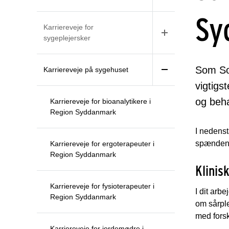
Sy
Karriereveje for
sygeplejersker
Som So
Karriereveje på sygehuset
vigtigs
og beha
Karriereveje for bioanalytikere i
Region Syddanmark
I nedenst
spændend
Karriereveje for ergoterapeuter i
Region Syddanmark
Klinis
Karriereveje for fysioterapeuter i
I dit arb
Region Syddanmark
om sårple
med fors
Karriereveje for jordemødre i