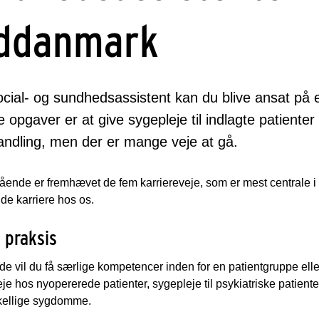
ddanmark
cial- og sundhedsassistent kan du blive ansat på
te opgaver er at give sygepleje til indlagte patiente
ndling, men der er mange veje at gå.
ående er fremhævet de fem karriereveje, som er mest centrale i b
e karriere hos os.
k praksis
ejde vil du få særlige kompetencer inden for en patientgruppe el
je hos nyopererede patienter, sygepleje til psykiatriske patiente
kellige sygdomme.