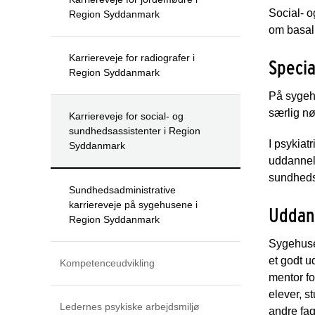
Social- o
Region Syddanmark
om basal
Karriereveje for radiografer i
Specia
Region Syddanmark
På sygehu
særlig nø
Karriereveje for social- og
sundhedsassistenter i Region
I psykiat
Syddanmark
uddannels
sundheds
Sundhedsadministrative
karriereveje på sygehusene i
Uddan
Region Syddanmark
Sygehusen
et godt u
Kompetenceudvikling
mentor fo
elever, s
Ledernes psykiske arbejdsmiljø
andre fa