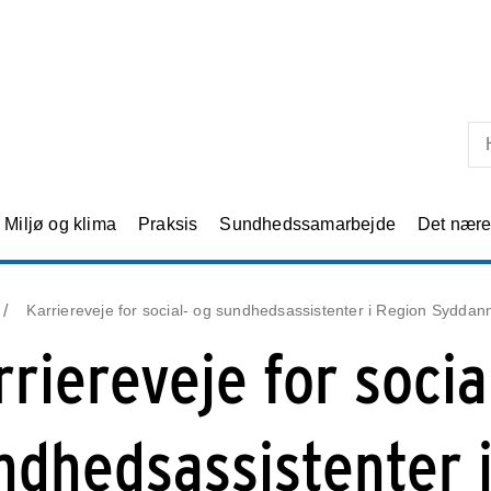
Skip til primært indhold
Miljø og klima
Praksis
Sundhedssamarbejde
Det nær
Karriereveje for social- og sundhedsassistenter i Region Sydda
rriereveje for socia
ndhedsassistenter 