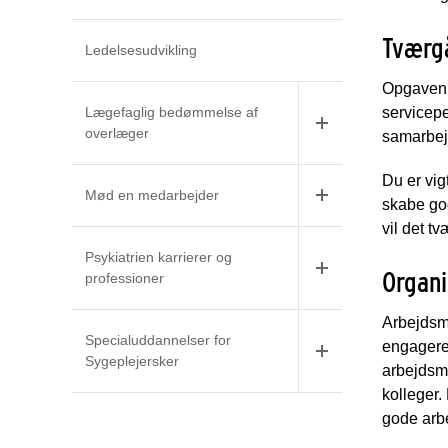
Tværg
Ledelsesudvikling
Opgaven 
Lægefaglig bedømmelse af
servicepe
overlæger
samarbej
Du er vig
Mød en medarbejder
skabe go
vil det t
Psykiatrien karrierer og
Organ
professioner
Arbejdsmi
Specialuddannelser for
engagere 
Sygeplejersker
arbejdsmi
kolleger.
gode arbe