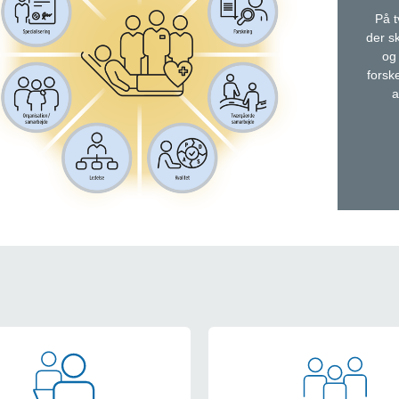
På t
der s
og
forsk
a