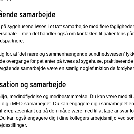
ående samarbejde
på sygehusene løses i et tæt samarbejde med flere fagligheder
rsonale – men det handler også om kontakten til patientens på
dspartnere.
tig for, at ’det nære og sammenhængende sundhedsvæsen’ lykkes f
de overgange for patienter på tværs af sygehuse, praktiserend
værgående samarbejde være en særlig nøglefunktion de fordyber 
isation og samarbejde
ljø, medindflydelse og medbestemmelse. Du kan være med til at
dig i MED-samarbejdet. Du kan engagere dig i samarbejdet ente
ljørepræsentant og på den måde være med til at tage ansvar for
 Du kan også engagere dig i dine kollegers arbejdsmiljø ved so
jdsstillinger.