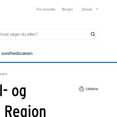
For ansatte
Borger
e sundhedsvæsen
nmark
l- og
Udskriv
i Region