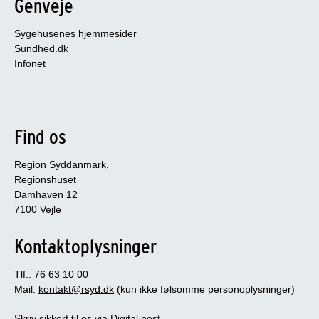
Genveje
Sygehusenes hjemmesider
Sundhed.dk
Infonet
Find os
Region Syddanmark,
Regionshuset
Damhaven 12
7100 Vejle
Kontaktoplysninger
Tlf.: 76 63 10 00
Mail:
kontakt@rsyd.dk
(kun ikke følsomme personoplysninger)
Skriv sikkert til os via Digital post