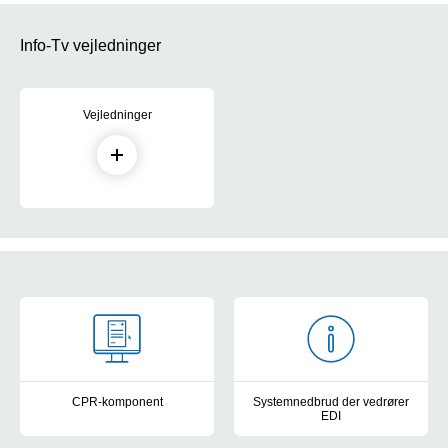
Info-Tv vejledninger
Vejledninger
Cards IT for ansatte og leverandører
CPR-komponent
Systemnedbrud der vedrører
EDI
CPR-komponenten sikrer, at masterdata omkring CPR-data samles
Her kan du få hjælp, hvis du 