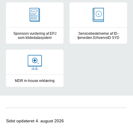
Sponsors vurdering af EPJ
Servicebeskrivelse af ID-
som kildedatasystem
tjenesten ErhvervsID SYD
I forbindelse med opstart af virksomhedsinitierede kliniske forsøg
Find informationer om bl.a. bet
MDR in-house erklæring
Registreringer af Region Syddanmarks medicinske udstyr under EU
Sidst opdateret
4. august 2026