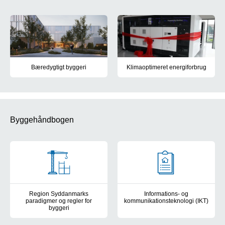
Bæredygtigt byggeri
Klimaoptimeret energiforbrug
Læs om regionens arbejde med bæredygtigt byggeri, herunder den
Læs om regionens arbejde med, a
Byggehåndbogen
Region Syddanmarks
Informations- og
paradigmer og regler for
kommunikationsteknologi (IKT)
byggeri
Læs om Region Syddanmarks par
Udbuds- og kontraktparadigmer fra idéfasen til 1- og 5-års genne