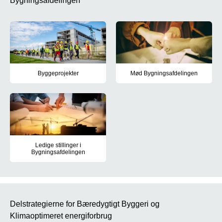
Bygningsafdelingen
Byggeprojekter
Mød Bygningsafdelingen
Læs mere om Bygningsafdelingens igangværende og afsluttede byggep
Bygningsafdelingen varetager o
Ledige stillinger i
Bygningsafdelingen
Se ledige stillinger i Bygningsafdelingen.
Delstrategierne for Bæredygtigt Byggeri og
Klimaoptimeret energiforbrug