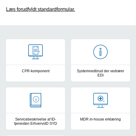
Læs forudfyldt standardformular.
Cards IT for ansatte og leverandører
CPR-komponent
Systemnedbrud der vedrører
EDI
CPR-komponenten sikrer, at masterdata omkring CPR-data samles
Her kan du få hjælp, hvis du 
Servicebeskrivelse af ID-
MDR in-house erklæring
tjenesten ErhvervsID SYD
Registreringer af Region Sydda
Find informationer om bl.a. betingelser og kontaktoplysninger fo