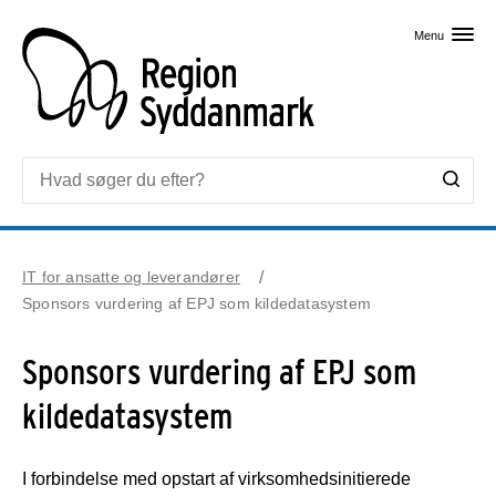
Skip til primært indhold
Menu
IT for ansatte og leverandører
Sponsors vurdering af EPJ som kildedatasystem
Sponsors vurdering af EPJ som
kildedatasystem
I forbindelse med opstart af virksomhedsinitierede