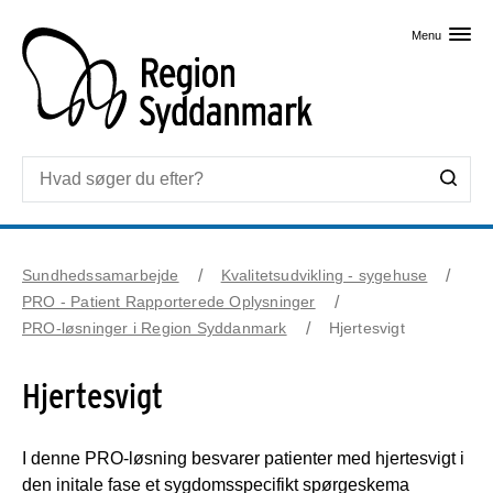
Skip til primært indhold
Menu
Sundhedssamarbejde
Kvalitetsudvikling - sygehuse
PRO - Patient Rapporterede Oplysninger
PRO-løsninger i Region Syddanmark
Hjertesvigt
Hjertesvigt
I denne PRO-løsning besvarer patienter med hjertesvigt i
den initale fase et sygdomsspecifikt spørgeskema