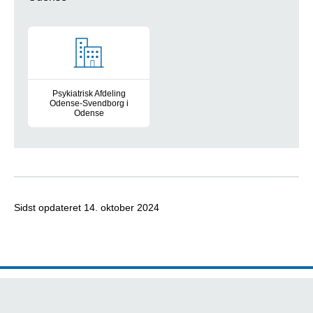
Psykiatrisk Afdeling
Odense-Svendborg i
Odense
Afdelingen er en voksenpsykiatrisk enhed, som består af døgn
Sidst opdateret
14. oktober 2024