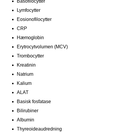
Basofilocytter
Lymfocytter
Eosionofilocytter
CRP
Hæmoglobin
Erytrocytvolumen (MCV)
Trombocytter
Kreatinin
Natrium
Kalium
ALAT
Basisk fosfatase
Bilirubiner
Albumin
Thyreoideaudredning